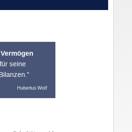
 Vermögen
ür seine
 Bilanzen."
Hubertus Wolf